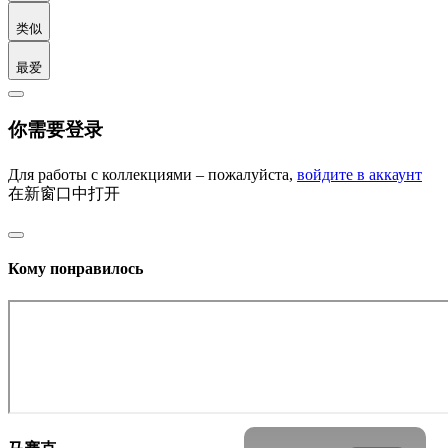
类似
最爱
你需要登录
Для работы с коллекциями – пожалуйста,
войдите в аккаунт
在新窗口中打开
Кому понравилось