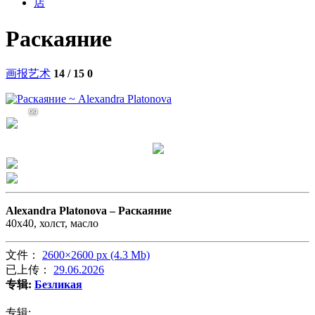
店
Раскаяние
画报艺术
14 / 15
0
99
Alexandra Platonova –
Раскаяние
40х40, холст, масло
文件：
2600×2600 px (4.3 Mb)
已上传：
29.06.2026
专辑:
Безликая
专辑: