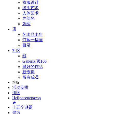
衣服设计
街头艺术
人体艺术
内部的
刺绣
店
艺术品出售
订购一幅画
目录
社区
线
Gallerix 顶100
最好的作品
新专辑
所有成员
互动
活动安排
拼图
Нейрогенератор
🔥
十五个谜题
壁纸