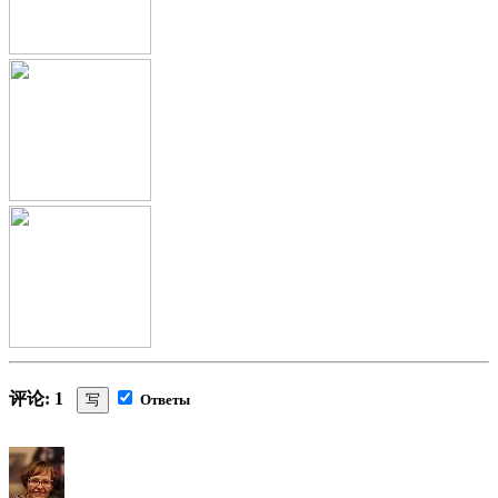
评论: 1
写
Ответы