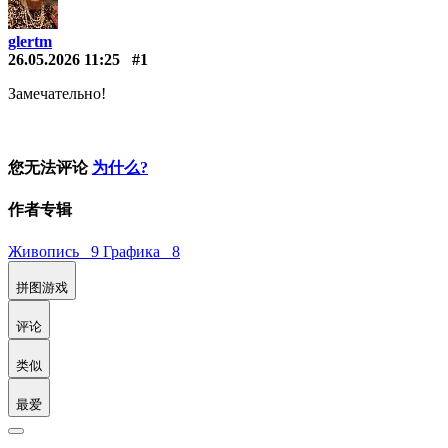
glertm
26.05.2026 11:25
#1
Замечательно!
您无法评论
为什么?
作者专辑
Живопись 9
Графика 8
拼图游戏
评论
类似
最爱