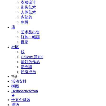
衣服设计
街头艺术
人体艺术
内部的
刺绣
店
艺术品出售
订购一幅画
目录
社区
线
Gallerix 顶100
最好的作品
新专辑
所有成员
互动
活动安排
拼图
Нейрогенератор
🔥
十五个谜题
壁纸