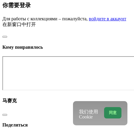
你需要登录
Для работы с коллекциями – пожалуйста,
войдите в аккаунт
在新窗口中打开
Кому понравилось
马赛克
我们使用
同意
Cookie
Поделиться