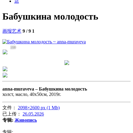
店
Бабушкина молодость
画报艺术
9 / 9
1
220
anna-muraveva –
Бабушкина молодость
холст, масло, 40х50см, 2019г.
文件：
2098×2600 px (1 Mb)
已上传：
26.05.2026
专辑:
Живопись
专辑: