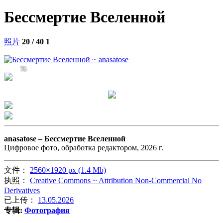
Бессмертие Вселенной
照片
20 / 40
1
76
anasatose –
Бессмертие Вселенной
Цифровое фото, обработка редактором, 2026 г.
文件：
2560×1920 px (1.4 Mb)
执照：
Creative Commons ~ Attribution Non-Commercial No
Derivatives
已上传：
13.05.2026
专辑:
Фотография