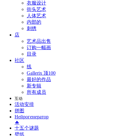
衣服设计
街头艺术
人体艺术
内部的
刺绣
店
艺术品出售
订购一幅画
目录
社区
线
Gallerix 顶100
最好的作品
新专辑
所有成员
互动
活动安排
拼图
Нейрогенератор
🔥
十五个谜题
壁纸