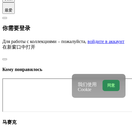
最爱
你需要登录
Для работы с коллекциями – пожалуйста,
войдите в аккаунт
在新窗口中打开
Кому понравилось
我们使用
同意
Cookie
马赛克