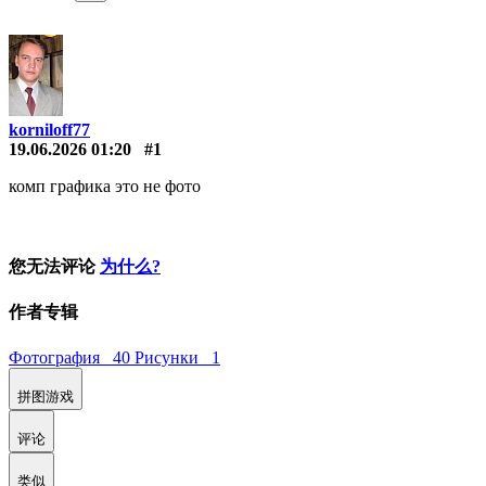
korniloff77
19.06.2026 01:20
#1
комп графика это не фото
您无法评论
为什么?
作者专辑
Фотография 40
Рисунки 1
拼图游戏
评论
类似