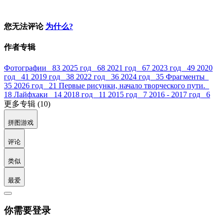
您无法评论
为什么?
作者专辑
Фотографии 83
2025 год 68
2021 год 67
2023 год 49
2020
год 41
2019 год 38
2022 год 36
2024 год 35
Фрагменты
35
2026 год 21
Первые рисунки, начало творческого пути.
18
Лайфхаки 14
2018 год 11
2015 год 7
2016 - 2017 год 6
更多专辑 (10)
拼图游戏
评论
类似
最爱
你需要登录