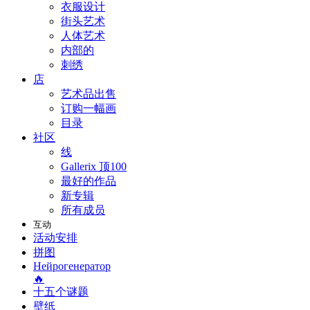
衣服设计
街头艺术
人体艺术
内部的
刺绣
店
艺术品出售
订购一幅画
目录
社区
线
Gallerix 顶100
最好的作品
新专辑
所有成员
互动
活动安排
拼图
Нейрогенератор
🔥
十五个谜题
壁纸