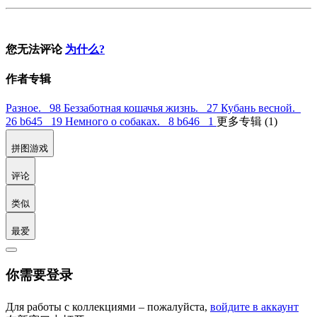
您无法评论
为什么?
作者专辑
Разное. 98
Беззаботная кошачья жизнь. 27
Кубань весной.
26
b645 19
Немного о собаках. 8
b646 1
更多专辑 (1)
拼图游戏
评论
类似
最爱
你需要登录
Для работы с коллекциями – пожалуйста,
войдите в аккаунт