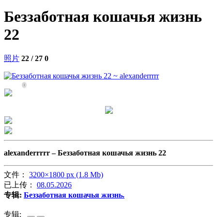
Беззаботная кошачья жизнь
22
照片
22 / 27
0
0
alexanderrrrr –
Беззаботная кошачья жизнь 22
文件：
3200×1800 px (1.8 Mb)
已上传：
08.05.2026
专辑:
Беззаботная кошачья жизнь.
专辑: