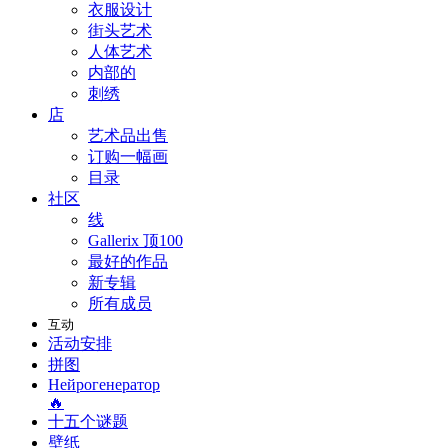
衣服设计
街头艺术
人体艺术
内部的
刺绣
店
艺术品出售
订购一幅画
目录
社区
线
Gallerix 顶100
最好的作品
新专辑
所有成员
互动
活动安排
拼图
Нейрогенератор
🔥
十五个谜题
壁纸