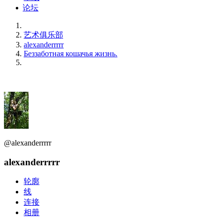
论坛
艺术俱乐部
alexanderrrrr
Беззаботная кошачья жизнь.
@alexanderrrrr
alexanderrrrr
轮廓
线
连接
相册