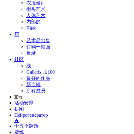
衣服设计
街头艺术
人体艺术
内部的
刺绣
店
艺术品出售
订购一幅画
目录
社区
线
Gallerix 顶100
最好的作品
新专辑
所有成员
互动
活动安排
拼图
Нейрогенератор
🔥
十五个谜题
壁纸