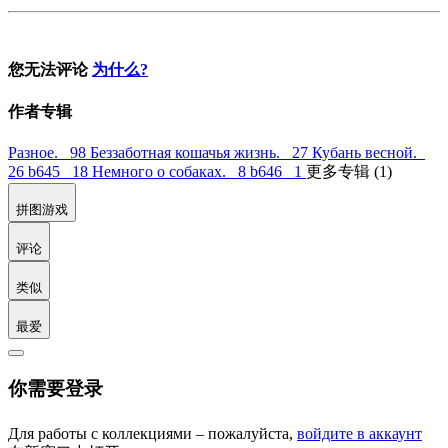
您无法评论
为什么?
作者专辑
Разное. 98
Беззаботная кошачья жизнь. 27
Кубань весной.
26
b645 18
Немного о собаках. 8
b646 1
更多专辑 (1)
拼图游戏
评论
类似
最爱
你需要登录
Для работы с коллекциями – пожалуйста,
войдите в аккаунт