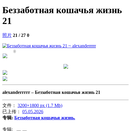
Беззаботная кошачья жизнь
21
照片
21 / 27
0
0
alexanderrrrr –
Беззаботная кошачья жизнь 21
文件：
3200×1800 px (1.7 Mb)
已上传：
05.05.2026
专辑:
Беззаботная кошачья жизнь.
专辑: