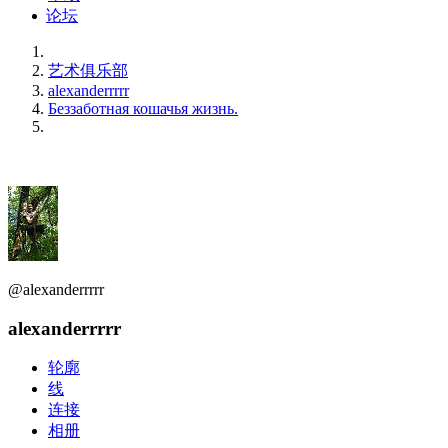
论坛
艺术俱乐部
alexanderrrrr
Беззаботная кошачья жизнь.
@alexanderrrrr
alexanderrrrr
轮廓
线
连接
相册