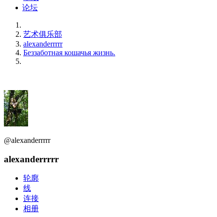
论坛
艺术俱乐部
alexanderrrrr
Беззаботная кошачья жизнь.
@alexanderrrrr
alexanderrrrr
轮廓
线
连接
相册