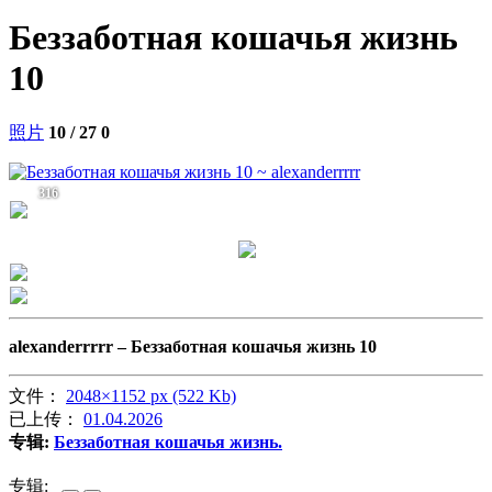
Беззаботная кошачья жизнь
10
照片
10 / 27
0
316
alexanderrrrr –
Беззаботная кошачья жизнь 10
文件：
2048×1152 px (522 Kb)
已上传：
01.04.2026
专辑:
Беззаботная кошачья жизнь.
专辑: