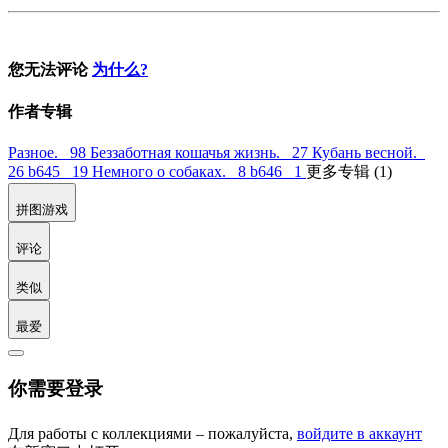
您无法评论
为什么?
作者专辑
Разное. 98
Беззаботная кошачья жизнь. 27
Кубань весной.
26
b645 19
Немного о собаках. 8
b646 1
更多专辑 (1)
拼图游戏
评论
类似
最爱
你需要登录
Для работы с коллекциями – пожалуйста,
войдите в аккаунт