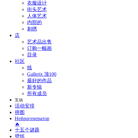
衣服设计
街头艺术
人体艺术
内部的
刺绣
店
艺术品出售
订购一幅画
目录
社区
线
Gallerix 顶100
最好的作品
新专辑
所有成员
互动
活动安排
拼图
Нейрогенератор
🔥
十五个谜题
壁纸