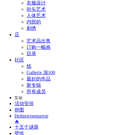
衣服设计
街头艺术
人体艺术
内部的
刺绣
店
艺术品出售
订购一幅画
目录
社区
线
Gallerix 顶100
最好的作品
新专辑
所有成员
互动
活动安排
拼图
Нейрогенератор
🔥
十五个谜题
壁纸