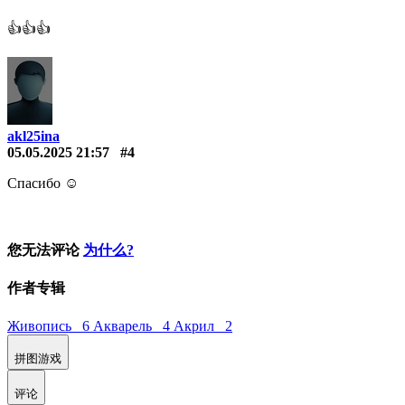
👍👍👍
akl25ina
05.05.2025 21:57
#4
Спасибо ☺️
您无法评论
为什么?
作者专辑
Живопись 6
Акварель 4
Акрил 2
拼图游戏
评论