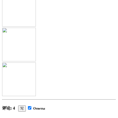
评论: 4
写
Ответы