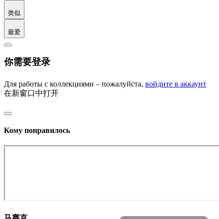
类似
最爱
你需要登录
Для работы с коллекциями – пожалуйста,
войдите в аккаунт
在新窗口中打开
Кому понравилось
马赛克