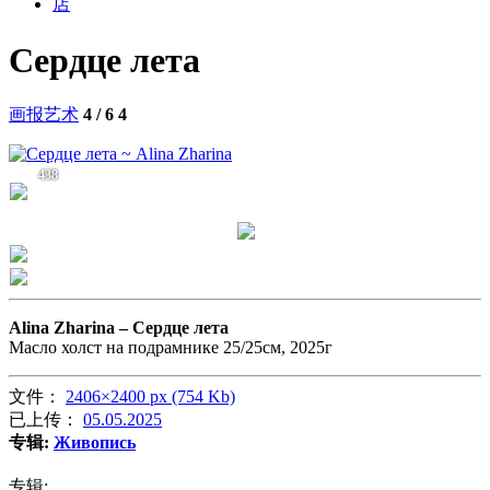
店
Сердце лета
画报艺术
4 / 6
4
438
Alina Zharina –
Сердце лета
Масло холст на подрамнике 25/25см, 2025г
文件：
2406×2400 px (754 Kb)
已上传：
05.05.2025
专辑:
Живопись
专辑: