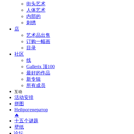
街头艺术
人体艺术
内部的
刺绣
店
艺术品出售
订购一幅画
目录
社区
线
Gallerix 顶100
最好的作品
新专辑
所有成员
互动
活动安排
拼图
Нейрогенератор
🔥
十五个谜题
壁纸
论坛