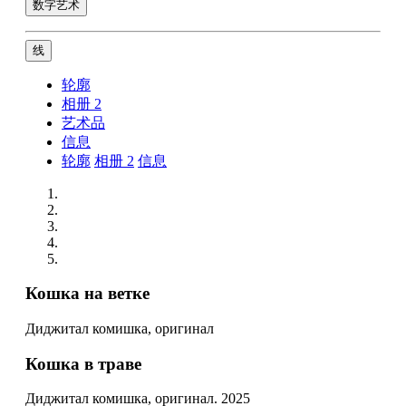
数字艺术
线
轮廓
相册
2
艺术品
信息
轮廓
相册
2
信息
Кошка на ветке
Диджитал комишка, оригинал
Кошка в траве
Диджитал комишка, оригинал. 2025