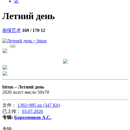
店
Летний день
画报艺术
169 / 170
12
639
birun –
Летний день
2026 холст масло 50х70
文件：
1392×985 px (347 Kb)
已上传：
03.07.2026
专辑:
Борозденков А.С.
专辑: