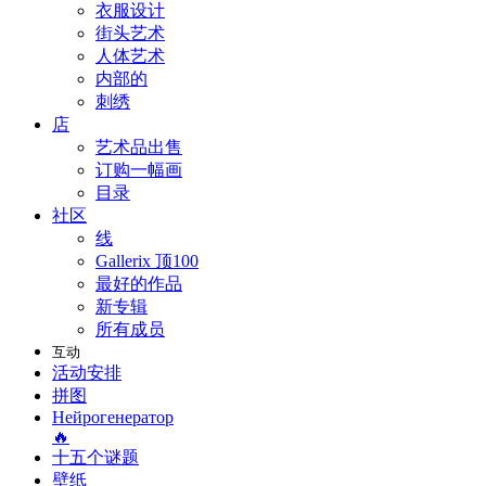
衣服设计
街头艺术
人体艺术
内部的
刺绣
店
艺术品出售
订购一幅画
目录
社区
线
Gallerix 顶100
最好的作品
新专辑
所有成员
互动
活动安排
拼图
Нейрогенератор
🔥
十五个谜题
壁纸